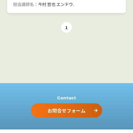
麻布高等学校について 麻布高等学校は、自由闊達・自主
担当講師名：
今村 哲也 エンドウ.
自立を教育理念に掲 […]
1
Contact
お問合せフォーム